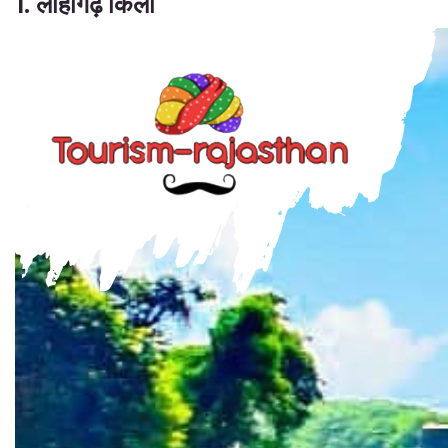
1. लोहागढ़ किला